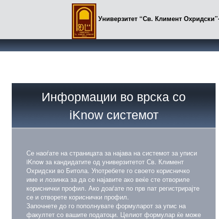
Универзитет “Св. Климент Охридски”
Информации во врска со
iKnow системот
Се наоѓате на страницата за најава на системот за уписи
iKnow за кандидатите од универзитетот Св. Климент
Охридски во Битола. Употребете го своето корисничко
име и лозинка за да се најавите ако веќе сте отвориле
кориснички профил. Ако доаѓате по прв пат регистрирајте
се и отворете кориснички профил.
Започнете до го пополнувате формуларот за упис на
факултет со вашите податоци. Целиот формулар ќе може