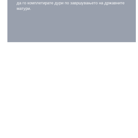
да го комплетирате дури по завршувањето на државните
матури.